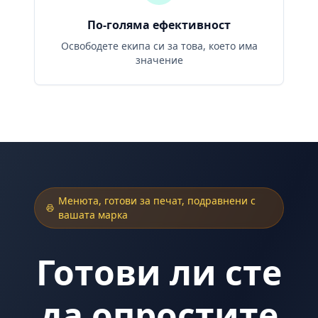
По-голяма ефективност
Освободете екипа си за това, което има
значение
Менюта, готови за печат, подравнени с
вашата марка
Готови ли сте
да опростите