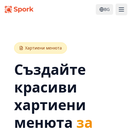
BG
Хартиени менюта
Създайте
красиви
хартиени
менюта
за