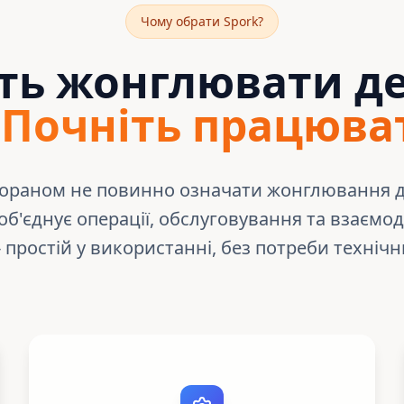
Чому обрати Spork?
ть жонглювати д
.
Почніть працюва
тораном не повинно означати жонглювання д
 об'єднує операції, обслуговування та взаємод
 простій у використанні, без потреби техніч