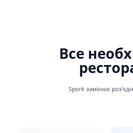
Все необ
рестор
Spork замінює роз'є