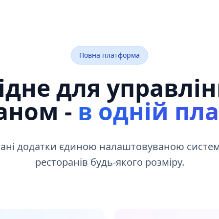
Повна платформа
хідне для управлі
аном -
в одній пл
днані додатки єдиною налаштовуваною систе
ресторанів будь-якого розміру.