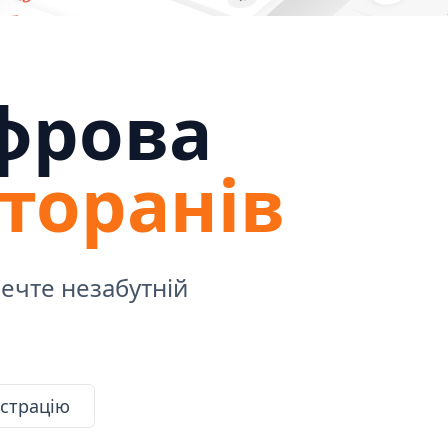
фрова
торанів
печте незабутній
страцію