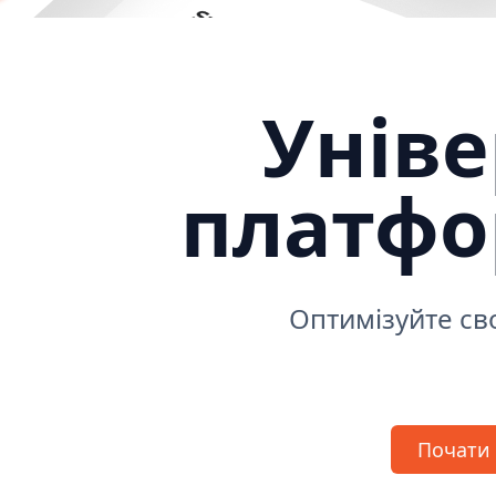
Унів
платф
Оптимізуйте сво
Почати 