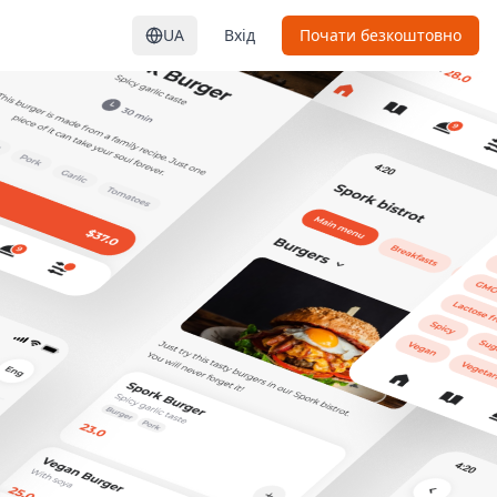
UA
Вхід
Почати безкоштовно