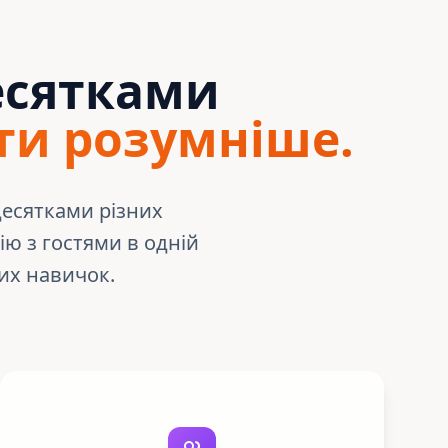
есятками
ти розумніше.
есятками різних
ію з гостями в одній
них навичок.