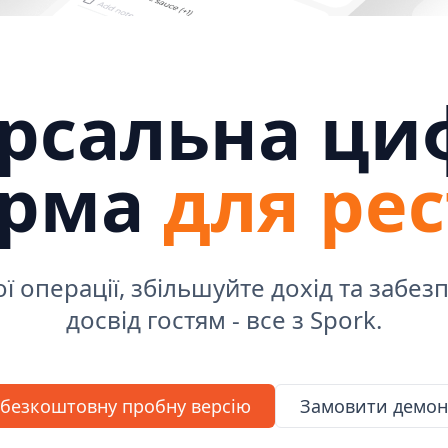
ерсальна ци
орма
для рес
ї операції, збільшуйте дохід та забез
досвід гостям - все з Spork.
безкоштовну пробну версію
Замовити демон